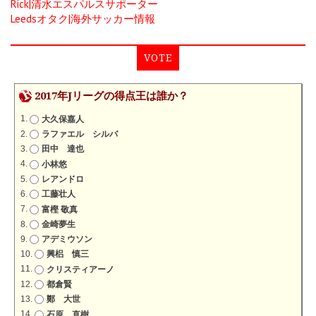
Rick|清水エスパルスサポーター
Leedsオタク|海外サッカー情報
VOTE
2017年Jリーグの得点王は誰か？
大久保嘉人
ラファエル シルバ
田中 達也
小林悠
レアンドロ
工藤壮人
富樫 敬真
金崎夢生
アデミウソン
興梠 慎三
クリスティアーノ
都倉賢
鄭 大世
石原 直樹