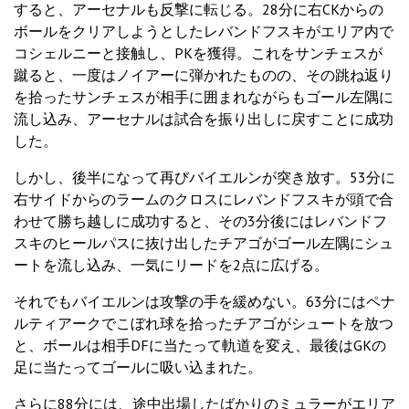
すると、アーセナルも反撃に転じる。28分に右CKからの
ボールをクリアしようとしたレバンドフスキがエリア内で
コシェルニーと接触し、PKを獲得。これをサンチェスが
蹴ると、一度はノイアーに弾かれたものの、その跳ね返り
を拾ったサンチェスが相手に囲まれながらもゴール左隅に
流し込み、アーセナルは試合を振り出しに戻すことに成功
した。
しかし、後半になって再びバイエルンが突き放す。53分に
右サイドからのラームのクロスにレバンドフスキが頭で合
わせて勝ち越しに成功すると、その3分後にはレバンドフ
スキのヒールパスに抜け出したチアゴがゴール左隅にシュ
ートを流し込み、一気にリードを2点に広げる。
それでもバイエルンは攻撃の手を緩めない。63分にはペナ
ルティアークでこぼれ球を拾ったチアゴがシュートを放つ
と、ボールは相手DFに当たって軌道を変え、最後はGKの
足に当たってゴールに吸い込まれた。
さらに88分には、途中出場したばかりのミュラーがエリア