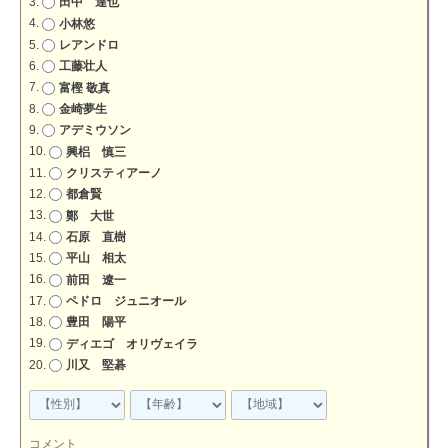
田中 達也
小林悠
レアンドロ
工藤壮人
富樫 敬真
金崎夢生
アデミウソン
興梠 慎三
クリスティアーノ
都倉賢
鄭 大世
石原 直樹
平山 相太
前田 遼一
ペドロ ジュニオール
豊田 陽平
ディエゴ オリヴェイラ
川又 堅碁
コメント