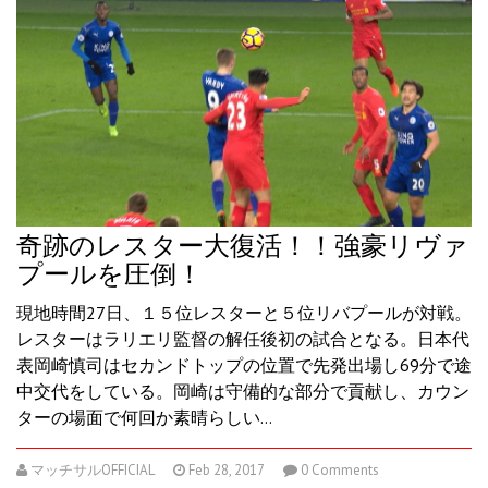
奇跡のレスター大復活！！強豪リヴァ
プールを圧倒！
現地時間27日、１５位レスターと５位リバプールが対戦。
レスターはラリエリ監督の解任後初の試合となる。日本代
表岡崎慎司はセカンドトップの位置で先発出場し69分で途
中交代をしている。岡崎は守備的な部分で貢献し、カウン
ターの場面で何回か素晴らしい…
マッチサルOFFICIAL
Feb 28, 2017
0 Comments