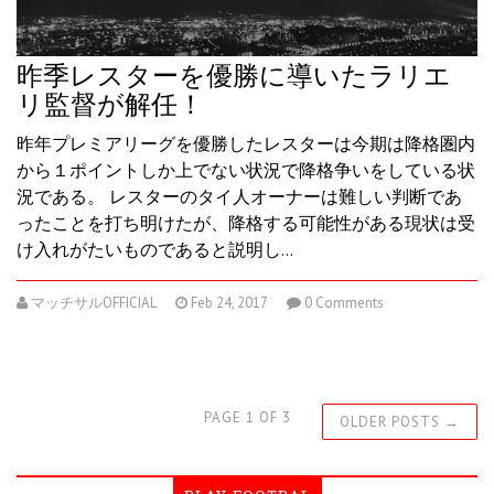
昨季レスターを優勝に導いたラリエ
リ監督が解任！
昨年プレミアリーグを優勝したレスターは今期は降格圏内
から１ポイントしか上でない状況で降格争いをしている状
況である。 レスターのタイ人オーナーは難しい判断であ
ったことを打ち明けたが、降格する可能性がある現状は受
け入れがたいものであると説明し…
マッチサルOFFICIAL
Feb 24, 2017
0 Comments
PAGE 1 OF 3
OLDER POSTS
→