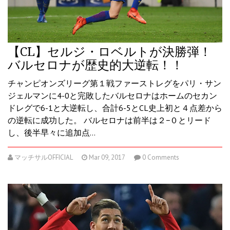
【CL】セルジ・ロベルトが決勝弾！
バルセロナが歴史的大逆転！！
チャンピオンズリーグ第１戦ファーストレグをパリ・サン
ジェルマンに4-0と完敗したバルセロナはホームのセカン
ドレグで6-1と大逆転し、合計6-5とCL史上初と４点差から
の逆転に成功した。 バルセロナは前半は２−０とリード
し、後半早々に追加点…
マッチサルOFFICIAL
Mar 09, 2017
0 Comments